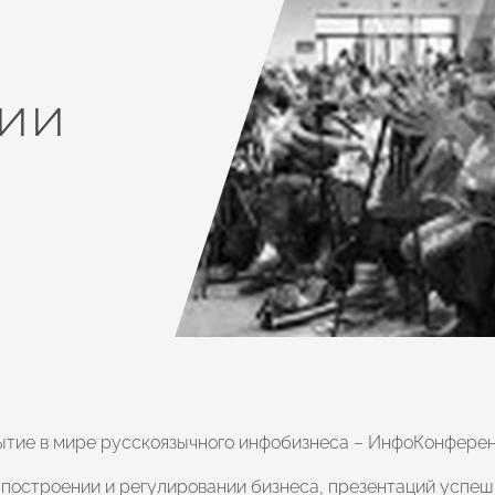
ии
бытие в мире русскоязычного инфобизнеса – ИнфоКонферен
построении и регулировании бизнеса, презентаций успешн