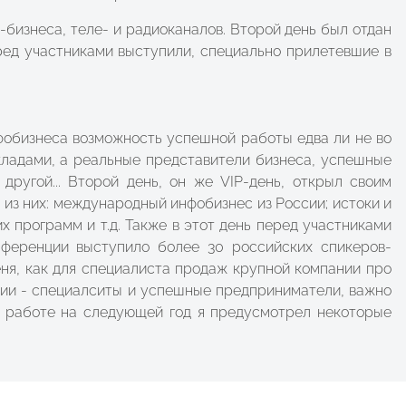
изнеса, теле- и радиоканалов. Второй день был отдан
ред участниками выступили, специально прилетевшие в
нфобизнеса возможность успешной работы едва ли не во
кладами, а реальные представители бизнеса, успешные
ругой... Второй день, он же VIP-день, открыл своим
из них: международный инфобизнес из России; истоки и
х программ и т.д. Также в этот день перед участниками
онференции выступило более 30 российских спикеров-
еня, как для специалиста продаж крупной компании про
ции - специалситы и успешные предприниматели, важно
ей работе на следующей год я предусмотрел некоторые