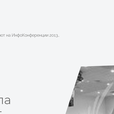
ают на ИнфоКонференции 2013…
ла
т