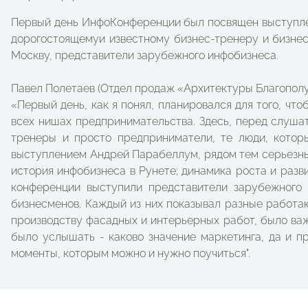
Первый день ИнфоКонференции был посвящен выступлен
дорогостоящемуи известному бизнес-тренеру и бизнес
Москву, представители зарубежного инфобизнеса.
Павел Полетаев (Отдел продаж «Архитектуры Благополу
«Первый день, как я понял, планировался для того, ч
всех нишах предпринимательства. Здесь, перед слуша
тренеры и просто предприниматели, те люди, которы
выступлением Андрей Парабеллум, рядом тем серьезных
история инфобизнеса в Рунете; динамика роста и разви
конференции выступили представители зарубежного и
бизнесменов. Каждый из них показывал разные работаю
производству фасадных и интерьерных работ, было ва
было услышать - каково значение маркетинга, да и п
моменты, которым можно и нужно поучиться".