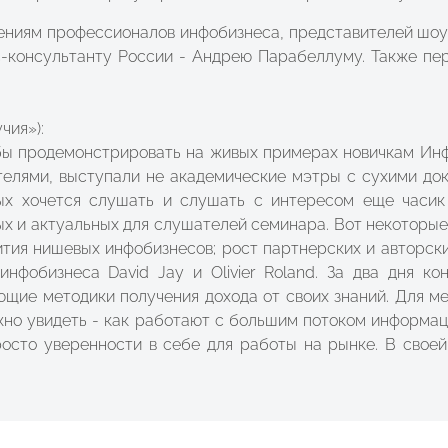
иям профессионалов инфобизнеса, представителей шоу-б
-консультанту России - Андрею Парабеллуму. Также пе
чия»):
тобы продемонстрировать на живых примерах новичкам И
телями, выступали не академические мэтры с сухими до
х хочется слушать и слушать с интересом еще часик д
 и актуальных для слушателей семинара. Вот некоторые 
тия нишевых инфобизнесов; рост партнерских и авторски
нфобизнеса David Jay и Olivier Roland. За два дня к
щие методики получения дохода от своих знаний. Для м
жно увидеть - как работают с большим потоком информа
росто уверенности в себе для работы на рынке. В сво