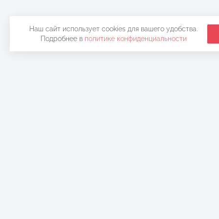
Наш сайт использует cookies для вашего удобства.
Подробнее в
политике конфиденциальности
Контакты
Страницы
+7 925 448 88 84
Проекты
info@ppart.ru
Продукция
Схема проезда
О компании
на производство